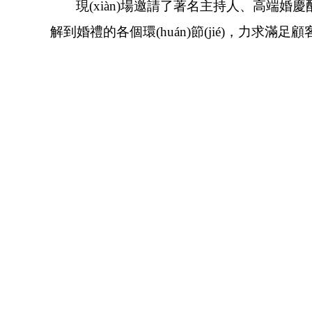
現(xiàn)場邀請了著名主持人、高
解到婚禮的各個環(huán)節(jié)，力求滿足