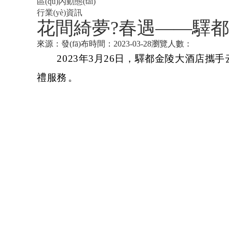
區(qū)內動態(tài)
行業(yè)資訊
花間綺夢?春遇——驛
來源：
發(fā)布時間：2023-03-28
瀏覽人數：
2023年3月26日，驛都金陵大酒店攜
禮服務。