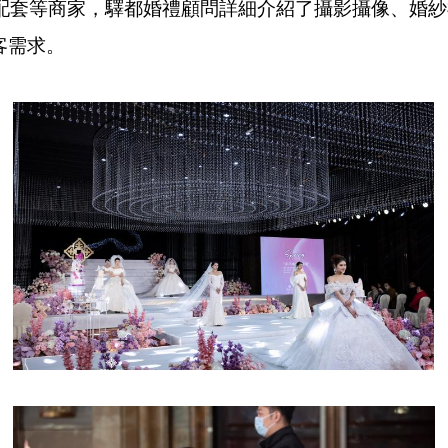
端婚慶配套等商家，驛都婚禮顧問詳細介紹了攝影攝像、婚
顧客需求
。