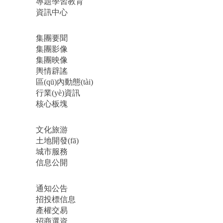
專題學習教育
資訊中心
集團要聞
集團影像
集團映像
輿情辟謠
區(qū)內動態(tài)
行業(yè)資訊
核心板塊
文化旅游
土地開發(fā)
城市服務
信息公開
通知公告
招投標信息
產權交易
招商選資