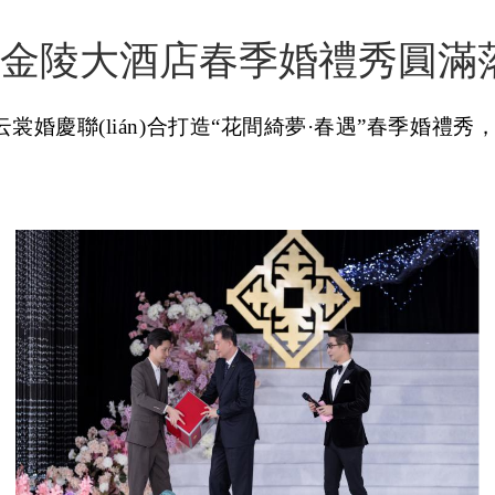
都金陵大酒店春季婚禮秀圓滿
手云裳婚慶聯(lián)合打造“花間綺夢·春遇”春季婚禮