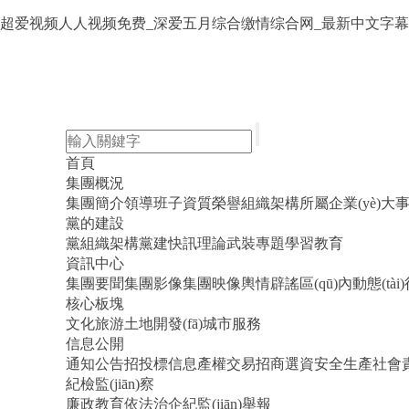
超爱视频人人视频免费_深爱五月综合缴情综合网_最新中文字幕a
首頁
集團概況
集團簡介
領導班子
資質榮譽
組織架構
所屬企業(yè)
大
黨的建設
黨組織架構
黨建快訊
理論武裝
專題學習教育
資訊中心
集團要聞
集團影像
集團映像
輿情辟謠
區(qū)內動態(tài)
核心板塊
文化旅游
土地開發(fā)
城市服務
信息公開
通知公告
招投標信息
產權交易
招商選資
安全生產
社會
紀檢監(jiān)察
廉政教育
依法治企
紀監(jiān)舉報