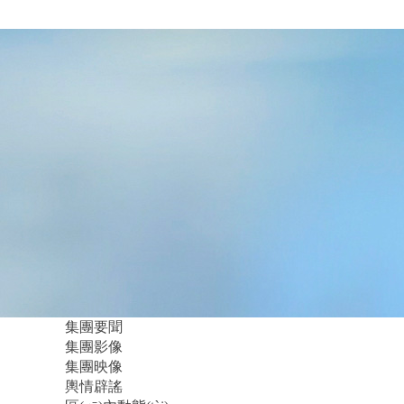
集團要聞
集團影像
集團映像
輿情辟謠