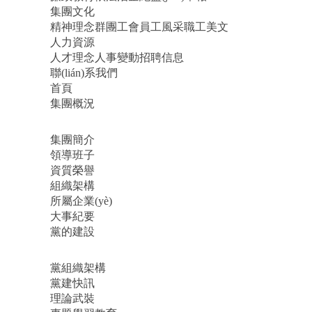
集團文化
精神理念
群團工會
員工風采
職工美文
人力資源
人才理念
人事變動
招聘信息
聯(lián)系我們
首頁
集團概況
集團簡介
領導班子
資質榮譽
組織架構
所屬企業(yè)
大事紀要
黨的建設
黨組織架構
黨建快訊
理論武裝