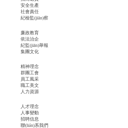
安全生產
社會責任
紀檢監(jiān)察
廉政教育
依法治企
紀監(jiān)舉報
集團文化
精神理念
群團工會
員工風采
職工美文
人力資源
人才理念
人事變動
招聘信息
聯(lián)系我們